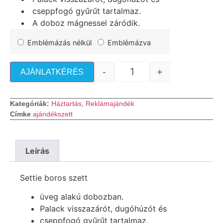
cseppfogó gyűrűt tartalmaz.
A doboz mágnessel záródik.
Emblémázás nélkül
Emblémázva
-
+
AJÁNLATKÉRÉS
Kategóriák:
Háztartás
,
Reklámajándék
Címke
ajándékszett
Leírás
Settie boros szett
üveg alakú dobozban.
Palack visszazárót, dugóhúzót és
cseppfogó gyűrűt tartalmaz.