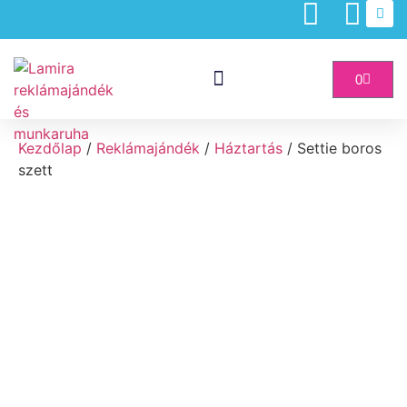
0
Egyedi Reklámajándék
Egyedi Munkaruha
Kezdőlap
/
Reklámajándék
/
Háztartás
/ Settie boros
szett