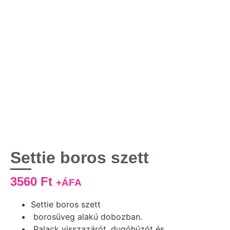
Settie boros szett
3560
Ft
+ÁFA
Settie boros szett
borosüveg alakú dobozban.
Palack visszazárót, dugóhúzót és