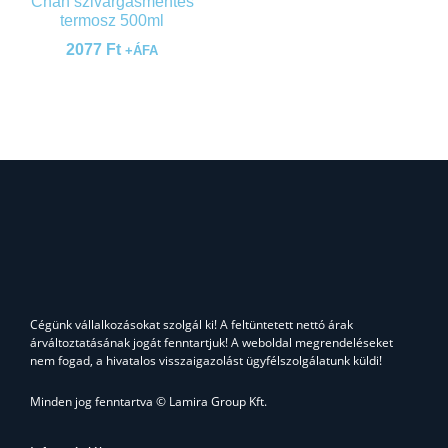
Chan szivárgásmentes
termosz 500ml
2077
Ft
+ÁFA
Cégünk vállalkozásokat szolgál ki! A feltüntetett nettó árak
árváltoztatásának jogát fenntartjuk! A weboldal megrendeléseket
nem fogad, a hivatalos visszaigazolást ügyfélszolgálatunk küldi!
Minden jog fenntartva © Lamira Group Kft.