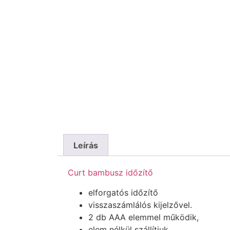
Leírás
Curt bambusz időzítő
elforgatós időzítő
visszaszámlálós kijelzővel.
2 db AAA elemmel működik,
elem nélkül szállítjuk.