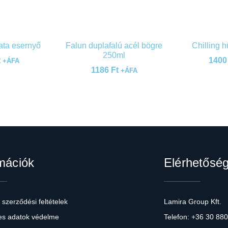
ta esernyő
Falun duplafalú acél bögre
Chilling h
250ml
t
140
+ÁFA
1186
Ft
+ÁFA
mációk
Elérhetősé
 szerződési feltételek
Lamira Group Kft.
s adatok védelme
Telefon: +36 30 88