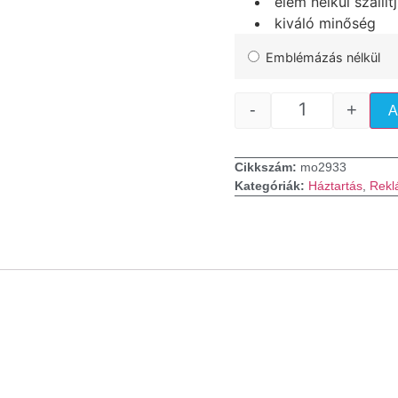
elem nélkül szállítj
kiváló minőség
Emblémázás nélkül
-
+
A
Cikkszám:
mo2933
Kategóriák:
Háztartás
,
Rekl