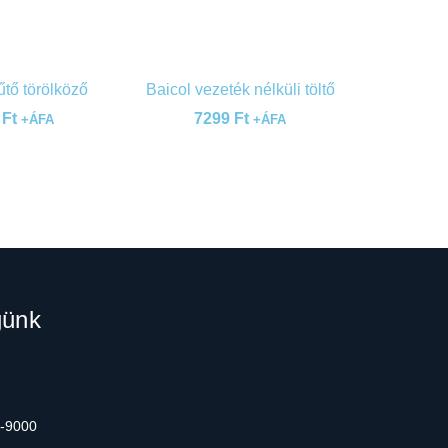
űtő törölköző
Baicol vezeték nélküli töltő
0
Ft
7299
Ft
+ÁFA
+ÁFA
günk
0-9000