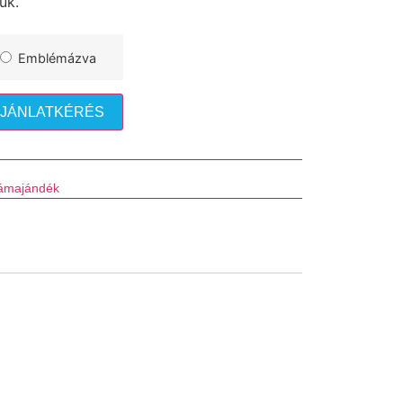
uk.
Emblémázva
JÁNLATKÉRÉS
ámajándék