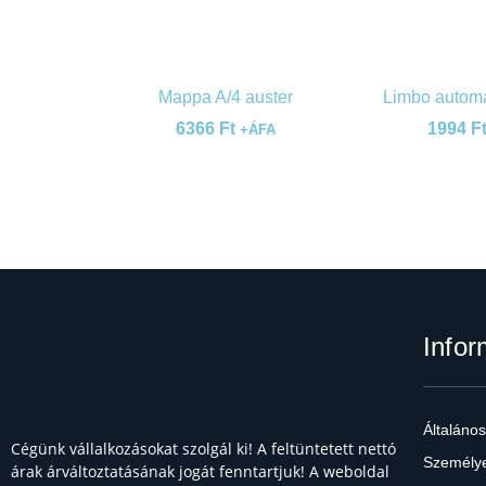
Mappa A/4 auster
Limbo automa
6366
Ft
1994
F
+ÁFA
Infor
Általános
Cégünk vállalkozásokat szolgál ki! A feltüntetett nettó
Személye
árak árváltoztatásának jogát fenntartjuk! A weboldal