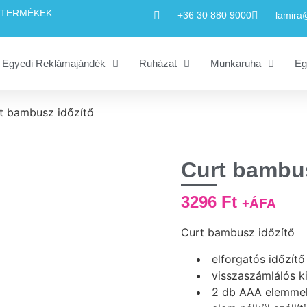
R TERMÉKEK
+36 30 880 9000
lamira
Egyedi Reklámajándék
Ruházat
Munkaruha
Eg
t bambusz időzítő
Curt bambus
3296
Ft
+ÁFA
Curt bambusz időzítő
elforgatós időzítő
visszaszámlálós ki
2 db AAA elemmel