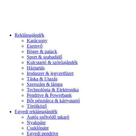
Reklámajándék
Karácsony
Esernyő
Bögre & palack
Sport & szabadidő
Kulcstartó & szóróajándék
Háztartás
Irodaszer & jegyzetfüzet
Táska & Utazás
Szerszám & lámpa
Technológia & Elektronika
Pendrive & Powerbank
Bőr pénztárca & kártyatartó
Törölköző
Egyedi reklámajándék
Autós szélvédő takaró
Nyakpánt
Csuklópánt
Egyedi pendrive